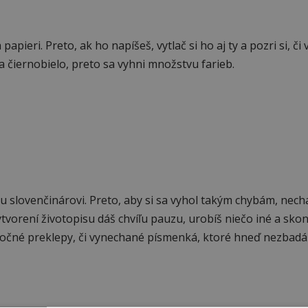
papieri. Preto, ak ho napíšeš, vytlač si ho aj ty a pozri si, či
iba čiernobielo, preto sa vyhni množstvu farieb.
 slovenčinárovi. Preto, aby si sa vyhol takým chybám, nechaj
tvorení životopisu dáš chvíľu pauzu, urobíš niečo iné a skon
ytočné preklepy, či vynechané písmenká, ktoré hneď nezbadá