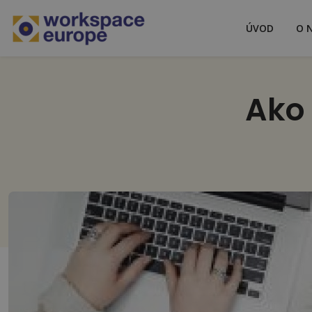
ÚVOD
O 
Ako 