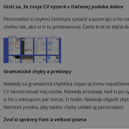
Uisti sa, že tvoje CV vyzerá v tlačenej podobe dobre
Personalisti si zvyknú životopis vytlačiť a pozerajú si ho na 
všetko tak, ako si si to predstavoval. Často krát to tlačia 
Gramatické chyby a preklepy
Niekedy sa gramatická chybička objaví aj tomu najväčšiemu
CV skontrolovať inej osobe. Niekedy prospeje, keď si po vy
si ho s odstupom pár minút, či hodín. Niekedy objavíš zb
Nechceš predsa, aby takéto chyby uvideli aj personalisti.
Zvoľ si správny font a veľkosť písma