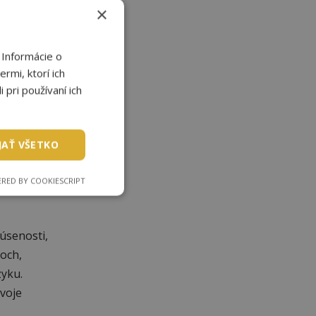
×
sma sú
knutie
 Informácie o
rmi, ktorí ich
 pri používaní ich
JAŤ VŠETKO
RED BY COOKIESCRIPT
úsenosti,
moch,
zyku.
voje