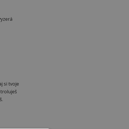
 vyzerá
 si tvoje
troluješ
š.