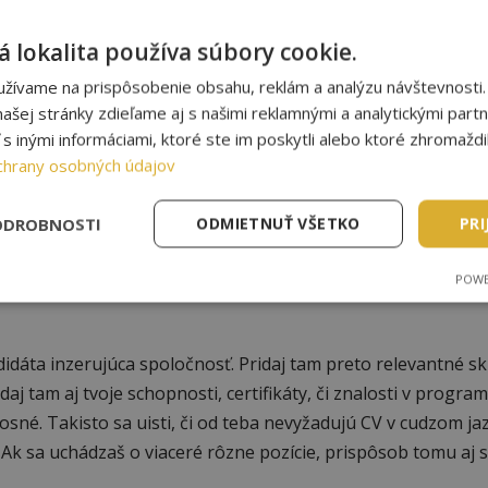
ý nepôsobí veľmi rušivo. Takisto, množstvo fontov nie je
 aby všetky písmená vyzerali tak, ako by mali. Najlepšie pí
 lokalita používa súbory cookie.
 podnadpisy a obyčajný text. Tučné písmo, kurzívu a podčiar
užívame na prispôsobenie obsahu, reklám a analýzu návštevnosti.
ašej stránky zdieľame aj s našimi reklamnými a analytickými partne
 inými informáciami, ktoré ste im poskytli alebo ktoré zhromaždili
chrany osobných údajov
ODROBNOSTI
ODMIETNUŤ VŠETKO
PRI
POWE
didáta inzerujúca spoločnosť. Pridaj tam preto relevantné sk
j tam aj tvoje schopnosti, certifikáty, či znalosti v progra
sné. Takisto sa uisti, či od teba nevyžadujú CV v cudzom ja
 sa uchádzaš o viaceré rôzne pozície, prispôsob tomu aj s