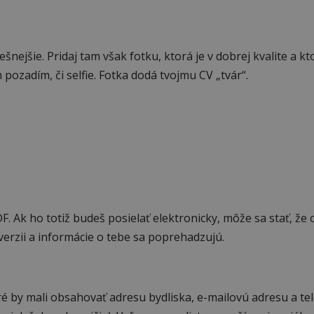
nejšie. Pridaj tam však fotku, ktorá je v dobrej kvalite a kt
pozadím, či selfie. Fotka dodá tvojmu CV „tvár“.
F. Ak ho totiž budeš posielať elektronicky, môže sa stať, že
 verzii a informácie o tebe sa poprehadzujú.
é by mali obsahovať adresu bydliska, e-mailovú adresu a te