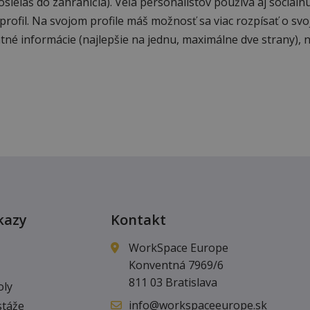
ielaš do zahraničia). Veľa personalistov používa aj sociálnu
 profil. Na svojom profile máš možnosť sa viac rozpísať o svo
ntné informácie (najlepšie na jednu, maximálne dve strany), 
kazy
Kontakt
WorkSpace Europe
Konventná 7969/6
811 03 Bratislava
oly
info@workspaceeurope.sk
stáže