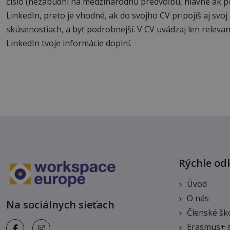
číslo (nezabudni na medzinárodnú predvoľbu, hlavne ak pos
LinkedIn, preto je vhodné, ak do svojho CV pripojíš aj svoj
skúsenostiach, a byť podrobnejší. V CV uvádzaj len releva
LinkedIn tvoje informácie doplní.
Rýchle od
Úvod
O nás
Na sociálnych sieťach
Členské šk
Erasmus+ 