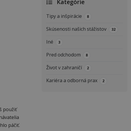
Kategórie
Tipy a inšpirácie
8
Skúsenosti našich stážistov
32
Iné
3
Pred odchodom
8
Život v zahraničí
2
Kariéra a odborná prax
2
š použiť
návatelia
lo páčiť.