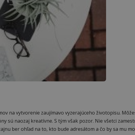
mov na vytvorenie zaujímavo vyzerajúceho životopisu. Môže
óny sú naozaj kreatívne. S tým však pozor. Nie všetci zamest
izajnu ber ohľad na to, kto bude adresátom a čo by sa mu moh