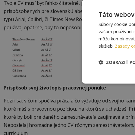
Tvoje CV musí byť ľahko čitateľné, preto si zvoľ font, ktor
prispôsobených pre slovenskú abecedu, preto si daj pozor,
Táto webová
typu Arial, Calibri, či Times New Roman. Rozlišuj nadpisy,
Súbory cookie po
používaj opatrne, aby to nepôsobilo veľmi rušivo.
vašom používaní n
môžu kombinovať s
služieb.
Zásady o
ZOBRAZIŤ P
Prispôsob svoj životopis pracovnej ponuke
Pozri sa, v čom spočíva práca a čo vyžaduje od svojho kan
ktoré máš s pracovnou pozíciou, na ktorú sa uchádzaš. Prida
ktoré by boli pre daného zamestnávateľa zaujímavé a príno
Neposielaj hromadne jedno CV rôznym zamestnávateľom. Ak
curriculum.