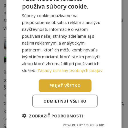
podľa tvojich požiadaviek. Po kliknutí na jednotlivú
používa súbory cookie.
ponuku ťa automaticky presmeruje na pôvodnú
Súbory cookie používame na
stránku, na ktorej sa dozvieš viac informácii, prípadne si
prispôsobenie obsahu, reklám a analýzu
vieš ubytovanie rezervovať.
návštevnosti. Informácie o vašom
používaní našej stránky zdieľame aj s
našimi reklamnými a analytickými
partnermi, ktorí ich môžu kombinovať s
inými informáciami, ktoré ste im poskytli
alebo ktoré zhromaždili pri používaní ich
služieb.
Zásady ochrany osobných údajov
Budget, s ktorým musíš na ubytovanie rátať, sa líši od
toho kde budeš bývať, a aké sú tvoje požiadavky.
PRIJAŤ VŠETKO
Študentské domy a zdieľané apartmány sú tou
najekonomickejšou možnosťou pre študentov. Taktiež
ODMIETNUŤ VŠETKO
treba rátať s tým, že väčšina stránok ti nezaráta depozit,
ktorý sa na začiatku platí majiteľovi. Väčšinou ide o
ZOBRAZIŤ PODROBNOSTI
sumu, ktorá zodpovedá mesačnému nájmu.
POWERED BY COOKIESCRIPT
Samozrejme, peniaze dostaneš na konci späť, ak bude