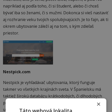
napríklad aj podľa toho, či si študent, alebo či chceš
bývať iba so ženami, či s mužmi. Dokonca si vieš nastaviť
aj rozhranie veku tvojich spolubývajúcich. Je to fajn, ak ti
okrem ubytovanie záleží aj na tom, s kým zdieľaš
priestor.
Nestpick.com
Nestpick je vyhľadávač ubytovania, ktorý funguje
takmer vo všetkých krajinách sveta. V Španielsku má
taktiež širokú databázu krátkodobých, či dlhodobých
×
podnájmov v rôznych mestách. Výhodou je, že
ubytovanie nájde na viacerých stránkach a zoradí ich
Táto webová lokalita