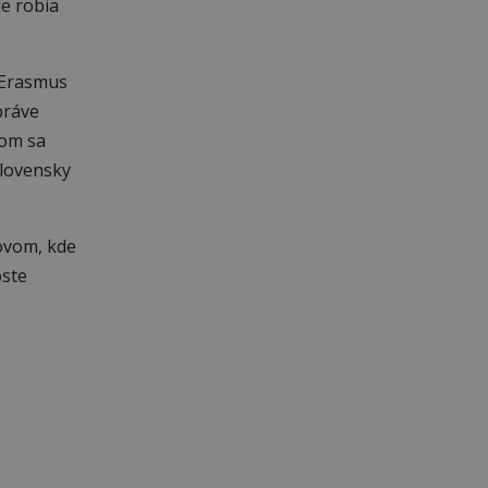
de robia
 Erasmus
práve
som sa
slovensky
ovom, kde
oste