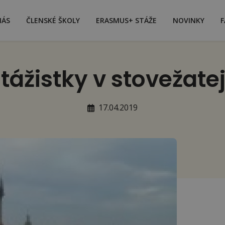
NÁS
ČLENSKÉ ŠKOLY
ERASMUS+ STÁŽE
NOVINKY
F
stážistky v stovežate
17.04.2019