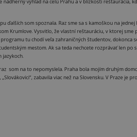
nádherný výhľad na celú Prahu a v blízkosti reštaurácia, k
opu ďalších som spoznala. Raz sme sa s kamoškou na jednej
om Krumlove. Vysvitlo, že vlastní reštauráciu, v ktorej sme 
s programu tu chodí veľa zahraničných študentov, dokonca 
tudentským mestom. Ak sa teda nechcete rozprávať len po 
h jazykoch.
ni raz som na to nepomyslela. Praha bola mojím druhým dom
 „Slovákovici“, zabavila viac než na Slovensku. V Praze je pr