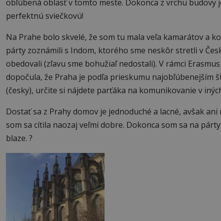
obľúbená oblasť v tomto meste. Dokonca z vrchu budovy je 
perfektnú sviečkovú!
Na Prahe bolo skvelé, že som tu mala veľa kamarátov a k
párty zoznámili s Indom, ktorého sme neskôr stretli v Česk
obedovali (zľavu sme bohužiaľ nedostali). V rámci Erasmu
dopočula, že Praha je podľa prieskumu najobľúbenejším š
(česky), určite si nájdete parťáka na komunikovanie v inýc
Dostať sa z Prahy domov je jednoduché a lacné, avšak a
som sa cítila naozaj veľmi dobre. Dokonca som sa na párty,
blaze. ?