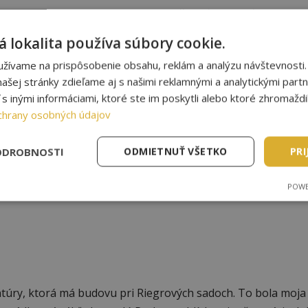
ko turista, ale teraz som mala možnosť spoznať ju aj z tej 
om sa Karlovmu mostu ako každý Pražák, ale fotila som si v
 lokalita používa súbory cookie.
božňovala som len tak sa túlať uličkami, objavovať nové ka
užívame na prispôsobenie obsahu, reklám a analýzu návštevnosti.
 či už Český Krumlov, Kutná hora, alebo Karlštejn.
ašej stránky zdieľame aj s našimi reklamnými a analytickými partne
 inými informáciami, ktoré ste im poskytli alebo ktoré zhromaždili
chrany osobných údajov
ODROBNOSTI
ODMIETNUŤ VŠETKO
PRI
POWE
túry, ktorá má budovu pri Riegrových sadoch. To bola moja