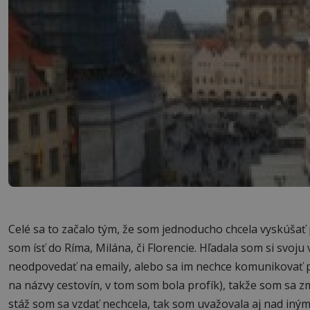
Celé sa to začalo tým, že som jednoducho chcela vyskúšať p
som ísť do Ríma, Milána, či Florencie. Hľadala som si svoju
neodpovedať na emaily, alebo sa im nechce komunikovať po
na názvy cestovín, v tom som bola profík), takže som sa z
stáž som sa vzdať nechcela, tak som uvažovala aj nad inými