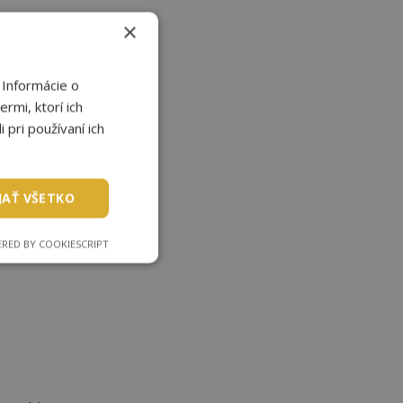
druhej
×
šetko
viarne,
 Informácie o
rmi, ktorí ich
 pri používaní ich
JAŤ VŠETKO
RED BY COOKIESCRIPT