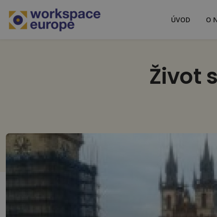
ÚVOD
O 
Život 