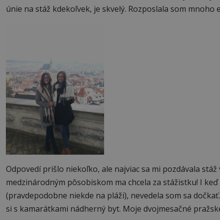
únie na stáž kdekoľvek, je skvelý. Rozposlala som mnoho 
Odpovedí prišlo niekoľko, ale najviac sa mi pozdávala stá
medzinárodným pôsobiskom ma chcela za stážistku! I keď s
(pravdepodobne niekde na pláži), nevedela som sa dočkať.
si s kamarátkami nádherný byt. Moje dvojmesačné pražsk