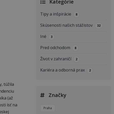
Kategórie
Tipy a inšpirácie
8
Skúsenosti našich stážistov
32
Iné
3
Pred odchodom
8
Život v zahraničí
2
Kariéra a odborná prax
2
, túžila
endenciu
Značky
íka (až
ti ísť na
Praha
pskej