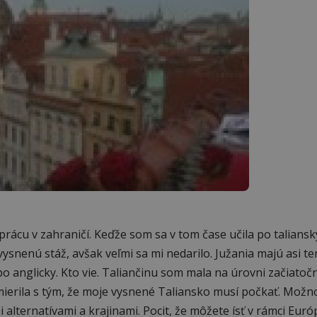
rácu v zahraničí. Keďže som sa v tom čase učila po taliansky
 vysnenú stáž, avšak veľmi sa mi nedarilo. Južania majú asi t
 anglicky. Kto vie. Taliančinu som mala na úrovni začiatočn
mierila s tým, že moje vysnené Taliansko musí počkať. Možnos
 alternatívami a krajinami. Pocit, že môžete ísť v rámci Euró