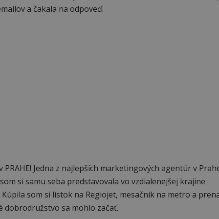
emailov a čakala na odpoveď.
ž v PRAHE! Jedna z najlepších marketingových agentúr v Prah
om si samu seba predstavovala vo vzdialenejšej krajine
 Kúpila som si lístok na Regiojet, mesačník na metro a pren
é dobrodružstvo sa mohlo začať.