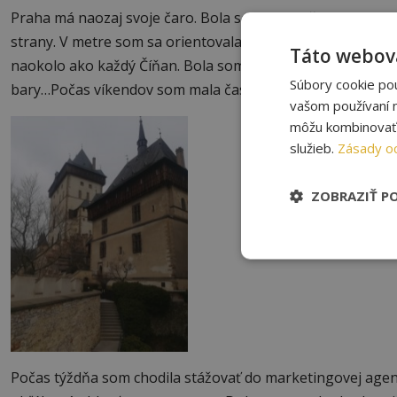
Praha má naozaj svoje čaro. Bola som v nej už mnohokrát a
strany. V metre som sa orientovala ako profík, vyhýbala s
Táto webová
naokolo ako každý Číňan. Bola som tak „napoly“ miestna. Z
Súbory cookie po
bary…Počas víkendov som mala čas navštíviť aj iné miesta,
vašom používaní n
môžu kombinovať s
služieb.
Zásady o
ZOBRAZIŤ P
Počas týždňa som chodila stážovať do marketingovej agen