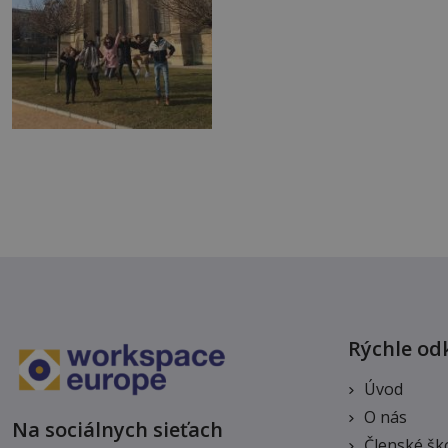
Rýchle od
Úvod
O nás
Na sociálnych sieťach
Členské šk