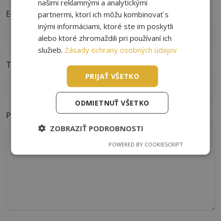
našimi reklamnými a analytickými
E-mail
*
partnermi, ktorí ich môžu kombinovať s
inými informáciami, ktoré ste im poskytli
alebo ktoré zhromaždili pri používaní ich
služieb.
Zásady ochrany osobných údajov
Telefón
PRIJAŤ VŠETKO
ODMIETNUŤ VŠETKO
Poznámka
*
ZOBRAZIŤ PODROBNOSTI
POWERED BY COOKIESCRIPT