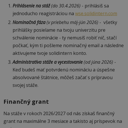
Prihlásenie na stáž
(do 30.4.2026)
- prihlásiš sa
jednoducho reagistráciou na
wse.solidintern.com
Nominačná fáza
(v priebehu máj-jún 2026)
- všetky
prihlášky posielame na tvoju univerzitu pre
schválenie nominácie - ty nemusíš robiť nič, stačí
počkať, kým ti pošleme nominačný email a následne
aktivujeme tvoje solidintern konto.
Administratíva stáže a vycestovanie
(od júna 2026)
-
Keď budeš mať potvrdenú nomináciu a úspešne
absolvované štátnice, môžeš začať s prípravou
svojej stáže.
Finančný grant
Na stáže v rokoch 2026/2027 od nás získaš finančný
grant na maximálne 3 mesiace a takisto aj príspevok na