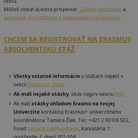
cestu.
Môžeš ziskať aj extra príspevok:
Zelené cestovanie
a
príspevok pre stážistov s nedostatkom príležitostí.
CHCEM SA REGISTROVAŤ NA ERASMUS
ABSOLVENTSKÚ STÁŽ
Všetky ostatné informácie
o stážach nájdeš v
sekcií
Erasmus+ stáže.
Ak máš nejaké otázky
, skús najprv sekciu
FAQ.
Ak máš
otázky ohľadom Erasmu na tvojej
Univerzite
kontaktuj Erasmus+ univerzitného
koordinátora: Tamara Žiak, Tel.: +421 2 90109 502,
Email:
tamara.ziak@uniba.sk
, Kancelária: 1.
poschodie, č. dverí 102-104