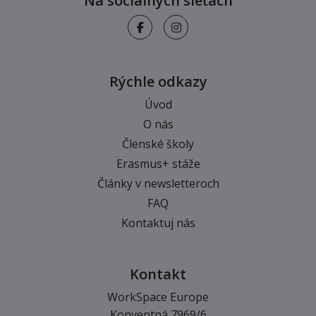
Na sociálnych sieťach
Rýchle odkazy
Úvod
O nás
Členské školy
Erasmus+ stáže
Články v newsletteroch
FAQ
Kontaktuj nás
Kontakt
WorkSpace Europe
Konventná 7969/6