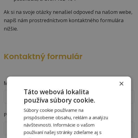
Ak si na svoje otázky nenašiel odpoveď na našom webe,
napíš nám prostredníctvom kontaktného formulára
nižšie.
Kontaktný formulár
×
Meno
*
Táto webová lokalita
používa súbory cookie.
Súbory cookie používame na
Priezvisko
*
prispôsobenie obsahu, reklám a analýzu
návštevnosti. Informácie o vašom
používaní našej stránky zdieľame aj s