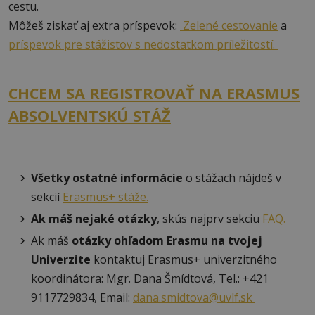
cestu.
Môžeš ziskať aj extra príspevok:
Zelené cestovanie
a
príspevok pre stážistov s nedostatkom príležitostí.
CHCEM SA REGISTROVAŤ NA ERASMUS
ABSOLVENTSKÚ STÁŽ
Všetky ostatné informácie
o stážach nájdeš v
sekcií
Erasmus+ stáže.
Ak máš nejaké otázky
, skús najprv sekciu
FAQ.
Ak máš
otázky ohľadom Erasmu na tvojej
Univerzite
kontaktuj Erasmus+ univerzitného
koordinátora: Mgr. Dana Šmídtová, Tel.: +421
9117729834, Email:
dana.smidtova@uvlf.sk