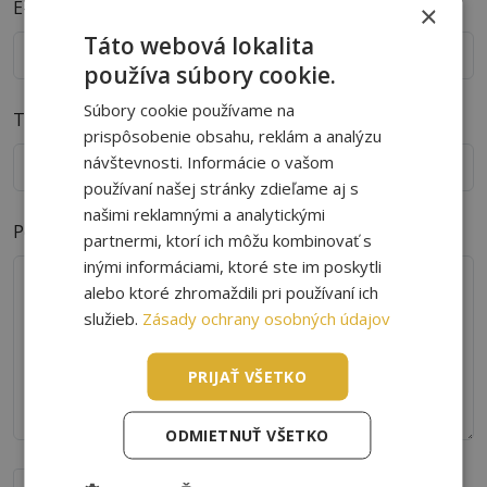
E-mail
*
×
Táto webová lokalita
používa súbory cookie.
Súbory cookie používame na
Telefón
prispôsobenie obsahu, reklám a analýzu
návštevnosti. Informácie o vašom
používaní našej stránky zdieľame aj s
našimi reklamnými a analytickými
Poznámka
*
partnermi, ktorí ich môžu kombinovať s
inými informáciami, ktoré ste im poskytli
alebo ktoré zhromaždili pri používaní ich
služieb.
Zásady ochrany osobných údajov
PRIJAŤ VŠETKO
ODMIETNUŤ VŠETKO
Súhlasím so spracovaním osobných údajov